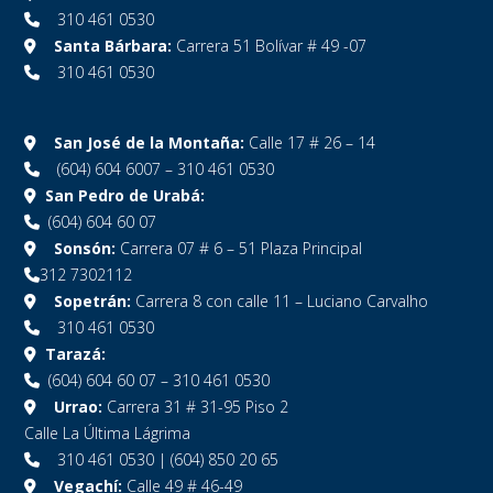
310 461 0530
Santa Bárbara:
Carrera 51 Bolívar # 49 -07
310 461 0530
San José de la Montaña:
Calle 17 # 26 – 14
(604) 604 6007 – 310 461 0530
San Pedro de Urabá:
(604) 604 60 07
Sonsón:
Carrera 07 # 6 – 51 Plaza Principal
312 7302112
Sopetrán:
Carrera 8 con calle 11 – Luciano Carvalho
310 461 0530
Tarazá:
(604) 604 60 07 – 310 461 0530
Urrao:
Carrera 31 # 31-95 Piso 2
Calle La Última Lágrima
310 461 0530 | (604) 850 20 65
Vegachí:
Calle 49 # 46-49