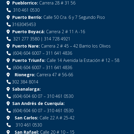
Pueblorrico:
Carrera 28 # 31 56
310 461 0530
Puerto Berrío:
Calle 50 Cra. 6 y 7 Segundo Piso
3163045453
Puerto Boyacá:
Carrera 2 # 11 A -16
321 277 3580 | 314 728 4921
Puerto Nare:
Carrera 2 # 45 – 42 Barrio los Olivos
(604) 604 6007 – 311 641 4836
Puerto Triunfo:
Calle 14 Avenida la Estación # 12 – 58
(604) 604 6007 – 311 641 4836
Rionegro:
Carrera 47 # 56-66
302 384 8014
Sabanalarga:
(604) 604 60 07 – 310 461 0530
San Andrés de Cuerquía:
(604) 604 60 07 – 310 461 0530
San Carlos:
Calle 22 A # 25-42
310 461 0530
San Rafael:
Calle 20 # 10 – 15