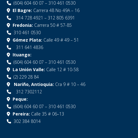
(604) 604 60 07 – 310 461 0530
El Bagre:
Carrera 48 No 49A – 16
314 728 4921 – 312 805 6391
Fredonia:
Carrera 50 # 57-85
310 461 0530
Gómez Plata:
Calle 49 # 49 – 51
311 641 4836
Ituango:
(604) 604 60 07 – 310 461 0530
La Unión Valle:
Calle 12 # 10-58
(2) 229 28 84
Nariño, Antioquia:
Cra 9 # 10 – 46
312 7302112
Peque:
(604) 604 60 07 – 310 461 0530
Pereira:
Calle 35 # 06–13
302 384 8014