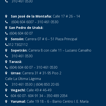
310 461 0530
San José de la Montaña:
Calle 17 # 26 – 14
(604) 604 6007 – 310 461 0530
San Pedro de Urabá:
(604) 604 60 07
Sonsón:
Carrera 07 # 6 – 51 Plaza Principal
312 7302112
Sopetrán:
Carrera 8 con calle 11 – Luciano Carvalho
310 461 0530
Tarazá:
(604) 604 60 07 – 310 461 0530
Urrao:
Carrera 31 # 31-95 Piso 2
Calle La Última Lágrima
310 461 0530 | (604) 850 20 65
Vegachí:
Calle 49 # 46-49
604 60 07- 604 91 34 – 350 489 2054
Yarumal:
Calle 19 18 – 6 – Barrio Centro I. E. María