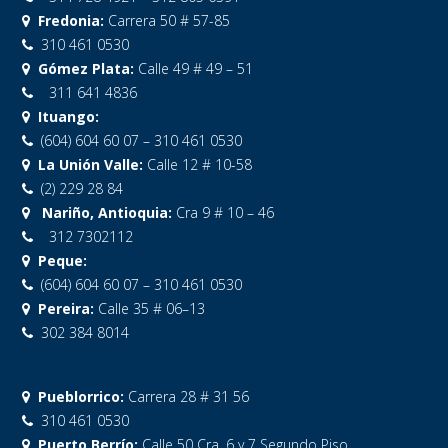
Fredonia:
Carrera 50 # 57-85
310 461 0530
Gómez Plata:
Calle 49 # 49 – 51
311 641 4836
Ituango:
(604) 604 60 07 – 310 461 0530
La Unión Valle:
Calle 12 # 10-58
(2) 229 28 84
Nariño, Antioquia:
Cra 9 # 10 – 46
312 7302112
Peque:
(604) 604 60 07 – 310 461 0530
Pereira:
Calle 35 # 06–13
302 384 8014
Pueblorrico:
Carrera 28 # 31 56
310 461 0530
Puerto Berrío:
Calle 50 Cra. 6 y 7 Segundo Piso