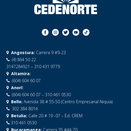
Angostura:
Carrera 9 #9-23
(4) 864 50 22
3147284921 – 310 431 9779
Altamira:
(604) 604 60 07
Anorí:
(604) 604 60 07 – 310 461 0530
Bello:
Avenida 38 # 55-50 (Centro Empresarial Niquía)
302 384 8014
Betulia:
Calle 20 # 19 -07 – Ed. CREM
310 461 0530
Bucaramanga:
Carrera 35 #44-70