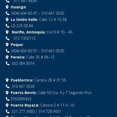
311 641 4836
Ituango:
(604) 604 60 07 – 310 461 0530
La Unión Valle:
Calle 12 # 10-58
(2) 229 28 84
Nariño, Antioquia:
Cra 9 # 10 – 46
312 7302112
Peque:
(604) 604 60 07 – 310 461 0530
Pereira:
Calle 35 # 06–13
302 384 8014
Pueblorrico:
Carrera 28 # 31 56
310 461 0530
Puerto Berrío:
Calle 50 Cra. 6 y 7 Segundo Piso
3163045453
Puerto Boyacá:
Carrera 2 # 11 A -16
321 277 3580 | 314 728 4921