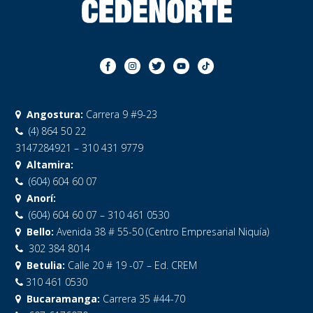
Angostura:
Carrera 9 #9-23
(4) 864 50 22
3147284921 – 310 431 9779
Altamira:
(604) 604 60 07
Anorí:
(604) 604 60 07 – 310 461 0530
Bello:
Avenida 38 # 55-50 (Centro Empresarial Niquía)
302 384 8014
Betulia:
Calle 20 # 19 -07 – Ed. CREM
310 461 0530
Bucaramanga:
Carrera 35 #44-70