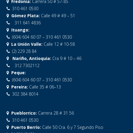
Fredonia:
Carrera 50 # 57-85
310 461 0530
Gómez Plata:
Calle 49 # 49 – 51
311 641 4836
Ituango:
(604) 604 60 07 – 310 461 0530
La Unión Valle:
Calle 12 # 10-58
(2) 229 28 84
Nariño, Antioquia:
Cra 9 # 10 – 46
312 7302112
Peque:
(604) 604 60 07 – 310 461 0530
Pereira:
Calle 35 # 06–13
302 384 8014
Pueblorrico:
Carrera 28 # 31 56
310 461 0530
Puerto Berrío:
Calle 50 Cra. 6 y 7 Segundo Piso