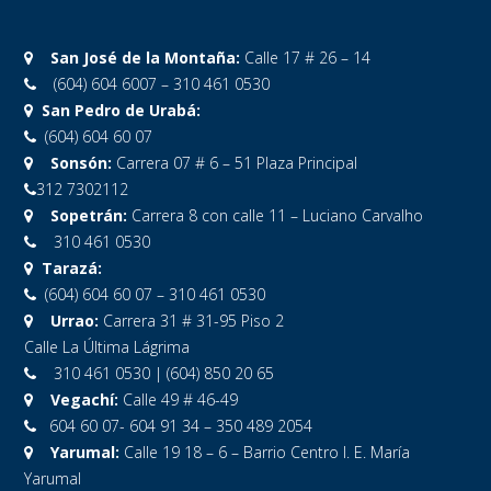
San José de la Montaña:
Calle 17 # 26 – 14
(604) 604 6007 – 310 461 0530
San Pedro de Urabá:
(604) 604 60 07
Sonsón:
Carrera 07 # 6 – 51 Plaza Principal
312 7302112
Sopetrán:
Carrera 8 con calle 11 – Luciano Carvalho
310 461 0530
Tarazá:
(604) 604 60 07 – 310 461 0530
Urrao:
Carrera 31 # 31-95 Piso 2
Calle La Última Lágrima
310 461 0530 | (604) 850 20 65
Vegachí:
Calle 49 # 46-49
604 60 07- 604 91 34 – 350 489 2054
Yarumal:
Calle 19 18 – 6 – Barrio Centro I. E. María
Yarumal