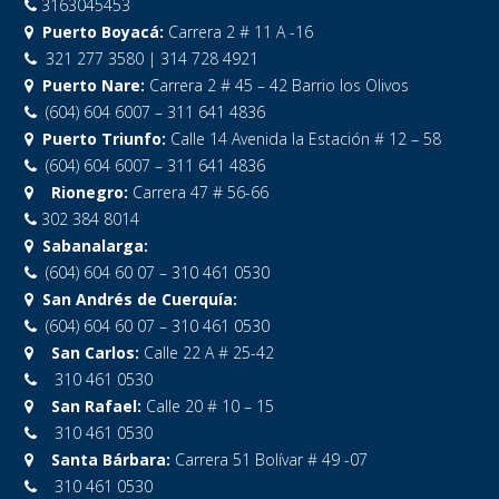
3163045453
Puerto Boyacá:
Carrera 2 # 11 A -16
321 277 3580 | 314 728 4921
Puerto Nare:
Carrera 2 # 45 – 42 Barrio los Olivos
(604) 604 6007 – 311 641 4836
Puerto Triunfo:
Calle 14 Avenida la Estación # 12 – 58
(604) 604 6007 – 311 641 4836
Rionegro:
Carrera 47 # 56-66
302 384 8014
Sabanalarga:
(604) 604 60 07 – 310 461 0530
San Andrés de Cuerquía:
(604) 604 60 07 – 310 461 0530
San Carlos:
Calle 22 A # 25-42
310 461 0530
San Rafael:
Calle 20 # 10 – 15
310 461 0530
Santa Bárbara:
Carrera 51 Bolívar # 49 -07
310 461 0530