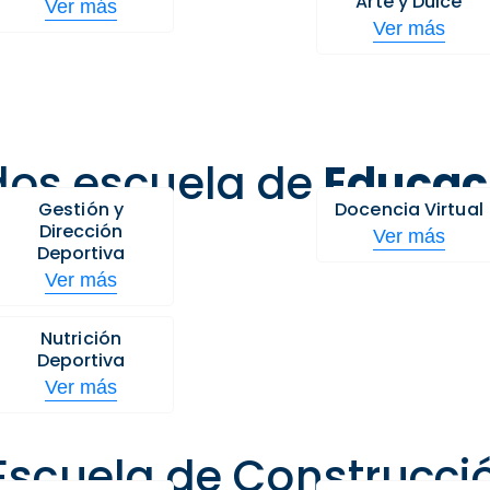
Arte y Dulce
Ver más
Ver más
os escuela de
Educaci
Gestión y
Docencia Virtual
Dirección
Ver más
Deportiva
Ver más
Nutrición
Deportiva
Ver más
scuela de Construcció