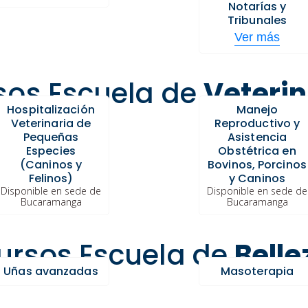
Notarías y
Tribunales
Ver más
sos Escuela de
Veterin
Hospitalización
Manejo
Veterinaria de
Reproductivo y
Pequeñas
Asistencia
Especies
Obstétrica en
(Caninos y
Bovinos, Porcinos
Felinos)
y Caninos
Disponible en sede de
Disponible en sede de
Bucaramanga
Bucaramanga
ursos Escuela de
Belle
Uñas avanzadas
Masoterapia