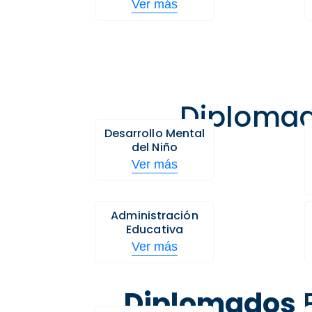
Ver más
Diplomad
Desarrollo Mental
del Niño
Ver más
Administración
Educativa
Ver más
Diplomados
E