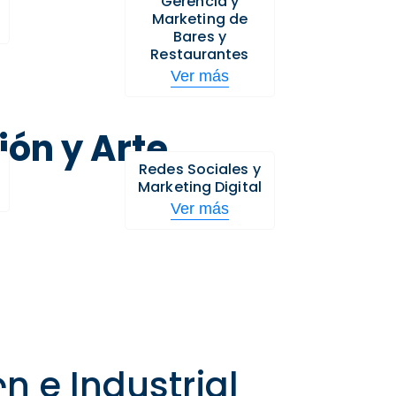
Gerencia y
Marketing de
Bares y
Restaurantes
Ver más
ón y Arte
Redes Sociales y
Marketing Digital
Ver más
n e Industrial