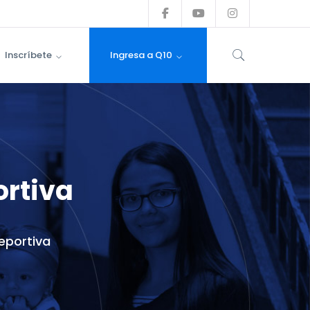
Facebook
Youtube
Instagram
Profile
Profile
Profile
Inscríbete
Ingresa a Q10
ortiva
eportiva