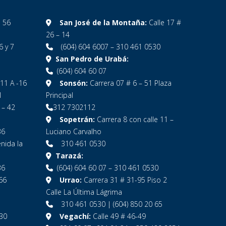
1 56
San José de la Montaña:
Calle 17 #
26 – 14
6 y 7
(604) 604 6007 – 310 461 0530
San Pedro de Urabá:
(604) 604 60 07
11 A -16
Sonsón:
Carrera 07 # 6 – 51 Plaza
1
Principal
 – 42
312 7302112
Sopetrán:
Carrera 8 con calle 11 –
36
Luciano Carvalho
nida la
310 461 0530
Tarazá:
36
(604) 604 60 07 – 310 461 0530
66
Urrao:
Carrera 31 # 31-95 Piso 2
Calle La Última Lágrima
310 461 0530 | (604) 850 20 65
530
Vegachí:
Calle 49 # 46-49