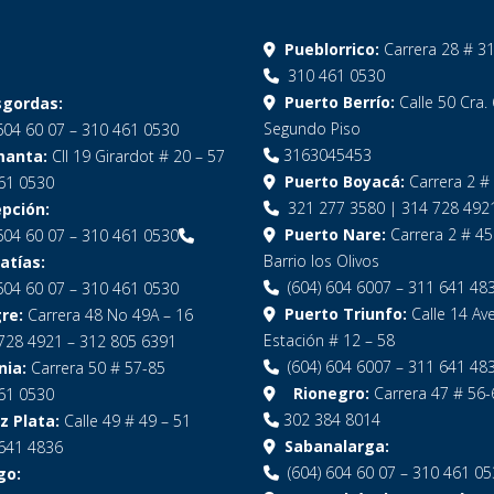
Pueblorrico:
Carrera 28 # 3
310 461 0530
Puerto Berrío:
Calle 50 Cra. 
gordas:
Segundo Piso
604 60 07 – 310 461 0530
3163045453
anta:
Cll 19 Girardot # 20 – 57
Puerto Boyacá:
Carrera 2 # 
61 0530
321 277 3580 | 314 728 492
pción:
Puerto Nare:
Carrera 2 # 45
604 60 07 – 310 461 0530
Barrio los Olivos
tías:
(604) 604 6007 – 311 641 48
604 60 07 – 310 461 0530
Puerto Triunfo:
Calle 14 Ave
re:
Carrera 48 No 49A – 16
Estación # 12 – 58
728 4921 – 312 805 6391
(604) 604 6007 – 311 641 48
ia:
Carrera 50 # 57-85
Rionegro:
Carrera 47 # 56-
61 0530
302 384 8014
 Plata:
Calle 49 # 49 – 51
Sabanalarga:
641 4836
(604) 604 60 07 – 310 461 0
go: