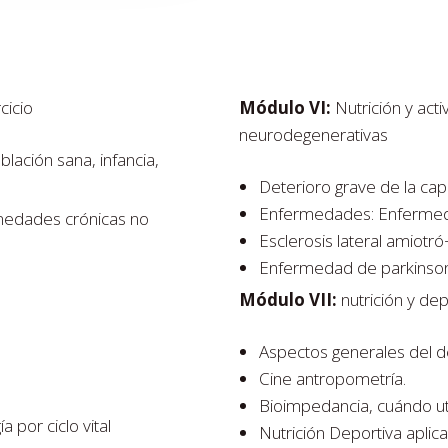
cicio
Módulo VI:
Nutrición y act
neurodegenerativas
oblación sana, infancia,
Deterioro grave de la ca
Enfermedades: Enfermed
ermedades crónicas no
Esclerosis lateral amiotró¬
Enfermedad de parkinson
Módulo VII:
nutrición y de
Aspectos generales del d
Cine antropometría.
Bioimpedancia, cuándo util
a por ciclo vital
Nutrición Deportiva aplic