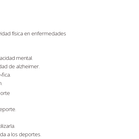
ividad física en enfermedades
pacidad mental.
ad de alzheimer.
fica.
.
porte
eporte.
izarla.
ada a los deportes.