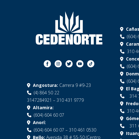
Cañas
(604) 
Caram
310 4
Conce
(604) 
Donma
(604) 
Angostura:
Carrera 9 #9-23
El Bag
(4) 864 50 22
314 
3147284921 – 310 431 9779
Fredon
Altamira:
310 4
(604) 604 60 07
Gómez
Anorí:
311 
(604) 604 60 07 – 310 461 0530
Ituan
Bello:
Avenida 38 # 55-50 (Centro