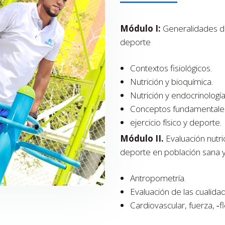
Módulo I:
Generalidades de l
deporte
Contextos ­fisiológicos.
Nutrición y bioquímica.
Nutrición y endocrinología
Conceptos fundamentales a
ejercicio físico y deporte.
Módulo II.
Evaluación nutrici
deporte en población sana y
Antropometría.
Evaluación de las cualidad
Cardiovascular, fuerza, ‑fl