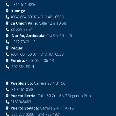
311 641 4836
Ituango:
(604) 604 60 07 – 310 461 0530
La Unión Valle:
Calle 12 # 10-58
(2) 229 28 84
Nariño, Antioquia:
Cra 9 # 10 – 46
312 7302112
Peque:
(604) 604 60 07 – 310 461 0530
Pereira:
Calle 35 # 06–13
302 384 8014
Pueblorrico:
Carrera 28 # 31 56
310 461 0530
Puerto Berrío:
Calle 50 Cra. 6 y 7 Segundo Piso
3163045453
Puerto Boyacá:
Carrera 2 # 11 A -16
321 277 3580 | 314 728 4921