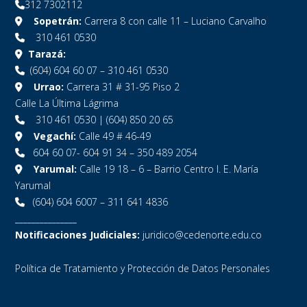
312 7302112
Sopetrán:
Carrera 8 con calle 11 – Luciano Carvalho
310 461 0530
Tarazá:
(604) 604 60 07 – 310 461 0530
Urrao:
Carrera 31 # 31-95 Piso 2
Calle La Última Lágrima
310 461 0530 | (604) 850 20 65
Vegachí:
Calle 49 # 46-49
604 60 07- 604 91 34 – 350 489 2054
Yarumal:
Calle 19 18 – 6 – Barrio Centro I. E. María
Yarumal
(604) 604 6007 – 311 641 4836
_______________
Notificaciones Judiciales:
juridico@cedenorte.edu.co
Política de Tratamiento y Protección de Datos Personales