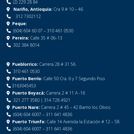
(2) 229 28 84
Nariño, Antioquia:
Cra 9 # 10 – 46
312 7302112
Peque:
(604) 604 60 07 – 310 461 0530
Pereira:
Calle 35 # 06–13
302 384 8014
Pueblorrico:
Carrera 28 # 31 56
310 461 0530
Puerto Berrío:
Calle 50 Cra. 6 y 7 Segundo Piso
3163045453
Puerto Boyacá:
Carrera 2 # 11 A -16
321 277 3580 | 314 728 4921
Puerto Nare:
Carrera 2 # 45 – 42 Barrio los Olivos
(604) 604 6007 – 311 641 4836
Puerto Triunfo:
Calle 14 Avenida la Estación # 12 – 58
(604) 604 6007 – 311 641 4836