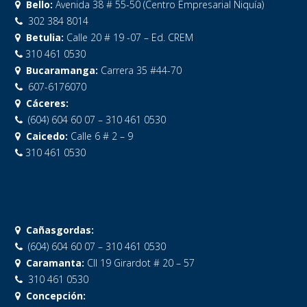
Bello:
Avenida 38 # 55-50 (Centro Empresarial Niquía)
302 384 8014
Betulia:
Calle 20 # 19 -07 – Ed. CREM
310 461 0530
Bucaramanga:
Carrera 35 #44-70
607-6176070
Cáceres:
(604) 604 60 07 – 310 461 0530
Caicedo:
Calle 6 # 2 – 9
310 461 0530
Cañasgordas:
(604) 604 60 07 – 310 461 0530
Caramanta:
Cll 19 Girardot # 20 – 57
310 461 0530
Concepción: