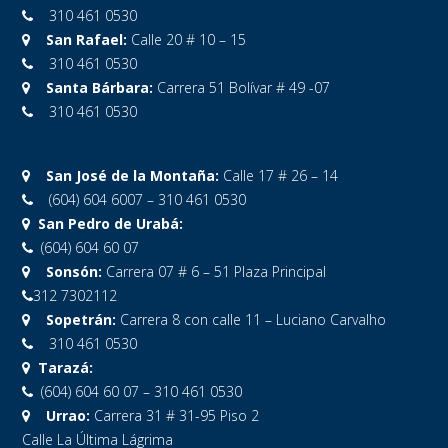
310 461 0530
San Rafael:
Calle 20 # 10 – 15
310 461 0530
Santa Bárbara:
Carrera 51 Bolívar # 49 -07
310 461 0530
San José de la Montaña:
Calle 17 # 26 – 14
(604) 604 6007 – 310 461 0530
San Pedro de Urabá:
(604) 604 60 07
Sonsón:
Carrera 07 # 6 – 51 Plaza Principal
312 7302112
Sopetrán:
Carrera 8 con calle 11 – Luciano Carvalho
310 461 0530
Tarazá:
(604) 604 60 07 – 310 461 0530
Urrao:
Carrera 31 # 31-95 Piso 2
Calle La Última Lágrima