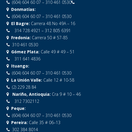
(604) 604 60 07 – 310 461 0530
Donmatías:
(604) 604 60 07 – 310 461 0530
El Bagre:
Carrera 48 No 49A – 16
314 728 4921 – 312 805 6391
Fredonia:
Carrera 50 # 57-85
310 461 0530
Gómez Plata:
Calle 49 # 49 – 51
311 641 4836
Ituango:
(604) 604 60 07 – 310 461 0530
La Unión Valle:
Calle 12 # 10-58
(2) 229 28 84
Nariño, Antioquia:
Cra 9 # 10 – 46
312 7302112
Peque:
(604) 604 60 07 – 310 461 0530
Pereira:
Calle 35 # 06–13
302 384 8014