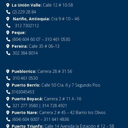
La Unión Valle:
Calle 12 # 10-58
(2) 229 28 84
Nariño, Antioquia:
Cra 9 # 10 – 46
312 7302112
Peque:
(604) 604 60 07 – 310 461 0530
Pereira:
Calle 35 # 06–13
302 384 8014
Pueblorrico:
Carrera 28 # 31 56
310 461 0530
Puerto Berrío:
Calle 50 Cra. 6 y 7 Segundo Piso
3163045453
Puerto Boyacá:
Carrera 2 # 11 A -16
321 277 3580 | 314 728 4921
Puerto Nare:
Carrera 2 # 45 – 42 Barrio los Olivos
(604) 604 6007 – 311 641 4836
Puerto Triunfo:
Calle 14 Avenida la Estación # 12 – 58