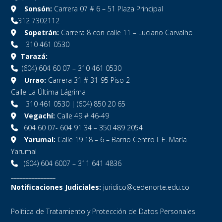
Sonsón:
Carrera 07 # 6 – 51 Plaza Principal
312 7302112
Sopetrán:
Carrera 8 con calle 11 – Luciano Carvalho
310 461 0530
Tarazá:
(604) 604 60 07 – 310 461 0530
Urrao:
Carrera 31 # 31-95 Piso 2
Calle La Última Lágrima
310 461 0530 | (604) 850 20 65
Vegachí:
Calle 49 # 46-49
604 60 07- 604 91 34 – 350 489 2054
Yarumal:
Calle 19 18 – 6 – Barrio Centro I. E. María
Yarumal
(604) 604 6007 – 311 641 4836
_______________
Notificaciones Judiciales:
juridico@cedenorte.edu.co
Política de Tratamiento y Protección de Datos Personales