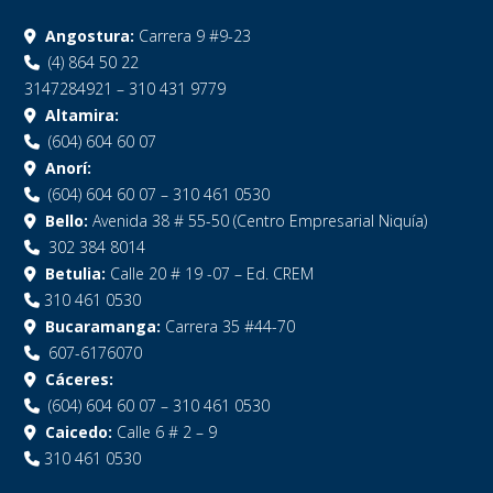
Angostura:
Carrera 9 #9-23
(4) 864 50 22
3147284921 – 310 431 9779
Altamira:
(604) 604 60 07
Anorí:
(604) 604 60 07 – 310 461 0530
Bello:
Avenida 38 # 55-50 (Centro Empresarial Niquía)
302 384 8014
Betulia:
Calle 20 # 19 -07 – Ed. CREM
310 461 0530
Bucaramanga:
Carrera 35 #44-70
607-6176070
Cáceres:
(604) 604 60 07 – 310 461 0530
Caicedo:
Calle 6 # 2 – 9
310 461 0530