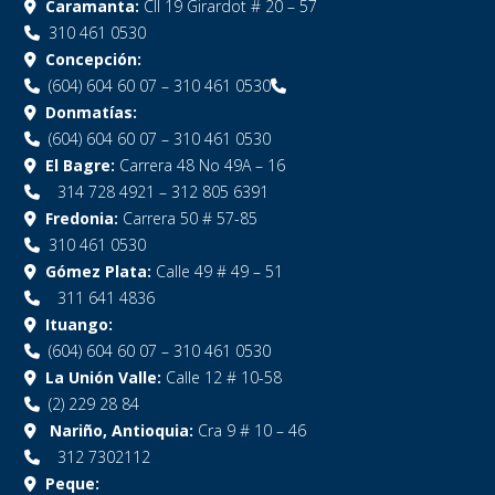
Caramanta:
Cll 19 Girardot # 20 – 57
310 461 0530
Concepción:
(604) 604 60 07 – 310 461 0530
Donmatías:
(604) 604 60 07 – 310 461 0530
El Bagre:
Carrera 48 No 49A – 16
314 728 4921 – 312 805 6391
Fredonia:
Carrera 50 # 57-85
310 461 0530
Gómez Plata:
Calle 49 # 49 – 51
311 641 4836
Ituango:
(604) 604 60 07 – 310 461 0530
La Unión Valle:
Calle 12 # 10-58
(2) 229 28 84
Nariño, Antioquia:
Cra 9 # 10 – 46
312 7302112
Peque: