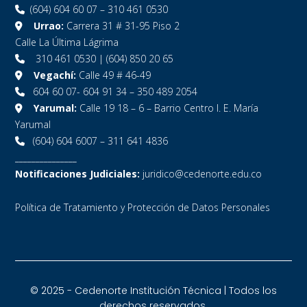
(604) 604 60 07 – 310 461 0530
Urrao:
Carrera 31 # 31-95 Piso 2
Calle La Última Lágrima
310 461 0530 | (604) 850 20 65
Vegachí:
Calle 49 # 46-49
604 60 07- 604 91 34 – 350 489 2054
Yarumal:
Calle 19 18 – 6 – Barrio Centro I. E. María
Yarumal
(604) 604 6007 – 311 641 4836
_______________
Notificaciones Judiciales:
juridico@cedenorte.edu.co
Política de Tratamiento y Protección de Datos Personales
© 2025 - Cedenorte Institución Técnica | Todos los
derechos reservados.