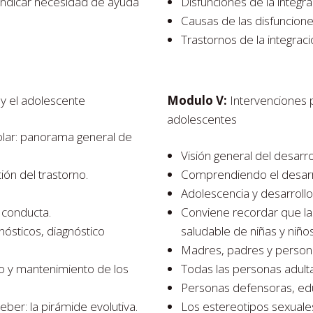
ndicar necesidad de ayuda
Disfunciones de la integra
Causas de las disfunciones
Trastornos de la integraci
 y el adolescente
Modulo V:
Intervenciones p
adolescentes
olar: panorama general de
Visión general del desarro
ión del trastorno.
Comprendiendo el desarro
Adolescencia y desarrollo
a conducta.
Conviene recordar que la
gnósticos, diagnóstico
saludable de niñas y niños
Madres, padres y persona
lo y mantenimiento de los
Todas las personas adul
Personas defensoras, ed
ber: la pirámide evolutiva.
Los estereotipos sexuale