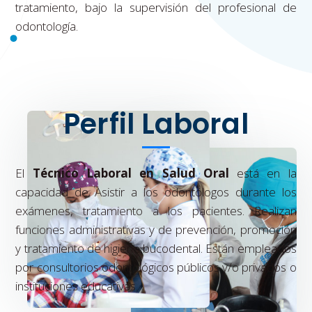
tratamiento, bajo la supervisión del profesional de
odontología.
Perfil Laboral
El
Técnico Laboral en Salud Oral
está en la
capacidad de Asistir a los odontólogos durante los
exámenes, tratamiento a los pacientes. Realizan
funciones administrativas y de prevención, promoción
y tratamiento de higiene bucodental. Están empleados
por consultorios odontológicos públicos y/o privados o
instituciones educativas.