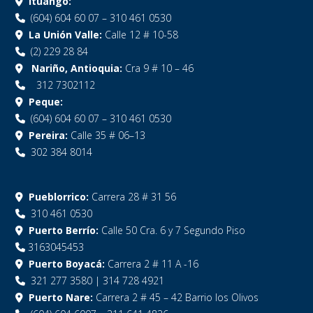
Ituango:
(604) 604 60 07 – 310 461 0530
La Unión Valle:
Calle 12 # 10-58
(2) 229 28 84
Nariño, Antioquia:
Cra 9 # 10 – 46
312 7302112
Peque:
(604) 604 60 07 – 310 461 0530
Pereira:
Calle 35 # 06–13
302 384 8014
Pueblorrico:
Carrera 28 # 31 56
310 461 0530
Puerto Berrío:
Calle 50 Cra. 6 y 7 Segundo Piso
3163045453
Puerto Boyacá:
Carrera 2 # 11 A -16
321 277 3580 | 314 728 4921
Puerto Nare:
Carrera 2 # 45 – 42 Barrio los Olivos