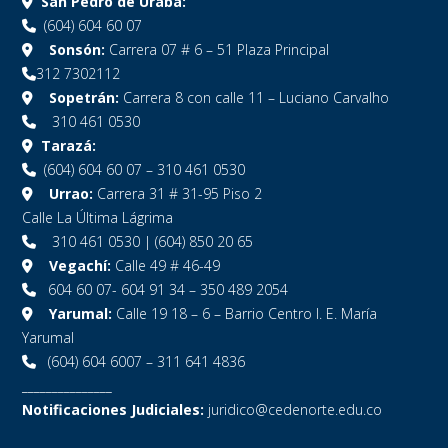
San Pedro de Urabá:
(604) 604 60 07
Sonsón:
Carrera 07 # 6 – 51 Plaza Principal
312 7302112
Sopetrán:
Carrera 8 con calle 11 – Luciano Carvalho
310 461 0530
Tarazá:
(604) 604 60 07 – 310 461 0530
Urrao:
Carrera 31 # 31-95 Piso 2
Calle La Última Lágrima
310 461 0530 | (604) 850 20 65
Vegachí:
Calle 49 # 46-49
604 60 07- 604 91 34 – 350 489 2054
Yarumal:
Calle 19 18 – 6 – Barrio Centro I. E. María
Yarumal
(604) 604 6007 – 311 641 4836
_______________
Notificaciones Judiciales:
juridico@cedenorte.edu.co