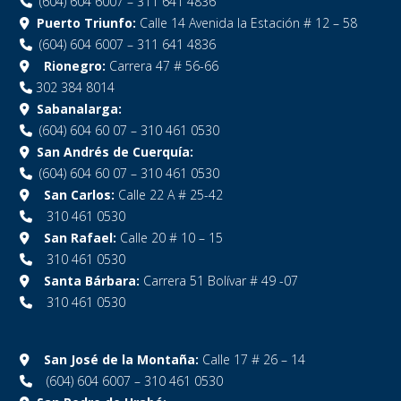
(604) 604 6007 – 311 641 4836
Puerto Triunfo:
Calle 14 Avenida la Estación # 12 – 58
(604) 604 6007 – 311 641 4836
Rionegro:
Carrera 47 # 56-66
302 384 8014
Sabanalarga:
(604) 604 60 07 – 310 461 0530
San Andrés de Cuerquía:
(604) 604 60 07 – 310 461 0530
San Carlos:
Calle 22 A # 25-42
310 461 0530
San Rafael:
Calle 20 # 10 – 15
310 461 0530
Santa Bárbara:
Carrera 51 Bolívar # 49 -07
310 461 0530
San José de la Montaña:
Calle 17 # 26 – 14
(604) 604 6007 – 310 461 0530