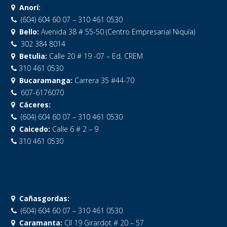
Anorí:
(604) 604 60 07 – 310 461 0530
Bello:
Avenida 38 # 55-50 (Centro Empresarial Niquía)
302 384 8014
Betulia:
Calle 20 # 19 -07 – Ed. CREM
310 461 0530
Bucaramanga:
Carrera 35 #44-70
607-6176070
Cáceres:
(604) 604 60 07 – 310 461 0530
Caicedo:
Calle 6 # 2 – 9
310 461 0530
Cañasgordas:
(604) 604 60 07 – 310 461 0530
Caramanta:
Cll 19 Girardot # 20 – 57