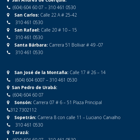
(604) 604 60 07 – 310 461 0530
San Carlos:
Calle 22 A # 25-42
310 461 0530
San Rafael:
Calle 20 # 10 – 15
310 461 0530
Santa Bárbara:
Carrera 51 Bolívar # 49 -07
310 461 0530
San José de la Montaña:
Calle 17 # 26 – 14
(604) 604 6007 – 310 461 0530
San Pedro de Urabá:
(604) 604 60 07
Sonsón:
Carrera 07 # 6 – 51 Plaza Principal
312 7302112
Sopetrán:
Carrera 8 con calle 11 – Luciano Carvalho
310 461 0530
Tarazá:
(604) 604 60 07 – 310 461 0530