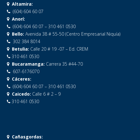
Altamira:
(604) 604 60 07
Anorí:
(604) 604 60 07 – 310 461 0530
Bello:
Avenida 38 # 55-50 (Centro Empresarial Niquía)
302 384 8014
Betulia:
Calle 20 # 19 -07 – Ed. CREM
310 461 0530
Bucaramanga:
Carrera 35 #44-70
607-6176070
Cáceres:
(604) 604 60 07 – 310 461 0530
Caicedo:
Calle 6 # 2 – 9
310 461 0530
Cañasgordas: