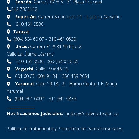
Sonsón:
Carrera 07 # 6 – 51 Plaza Principal
312 7302112
Sopetrán:
Carrera 8 con calle 11 – Luciano Carvalho
310 461 0530
Tarazá:
(604) 604 60 07 – 310 461 0530
Urrao:
Carrera 31 # 31-95 Piso 2
Calle La Última Lágrima
310 461 0530 | (604) 850 20 65
Vegachí:
Calle 49 # 46-49
604 60 07- 604 91 34 – 350 489 2054
Yarumal:
Calle 19 18 – 6 – Barrio Centro I. E. María
Yarumal
(604) 604 6007 – 311 641 4836
_______________
Notificaciones Judiciales:
juridico@cedenorte.edu.co
Política de Tratamiento y Protección de Datos Personales