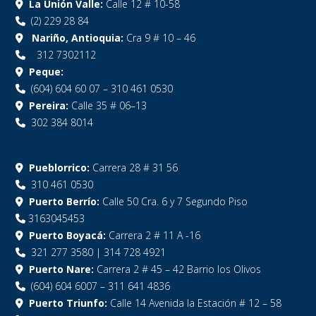
La Unión Valle:
Calle 12 # 10-58
(2) 229 28 84
Nariño, Antioquia:
Cra 9 # 10 – 46
312 7302112
Peque:
(604) 604 60 07 – 310 461 0530
Pereira:
Calle 35 # 06–13
302 384 8014
Pueblorrico:
Carrera 28 # 31 56
310 461 0530
Puerto Berrío:
Calle 50 Cra. 6 y 7 Segundo Piso
3163045453
Puerto Boyacá:
Carrera 2 # 11 A -16
321 277 3580 | 314 728 4921
Puerto Nare:
Carrera 2 # 45 – 42 Barrio los Olivos
(604) 604 6007 – 311 641 4836
Puerto Triunfo:
Calle 14 Avenida la Estación # 12 – 58