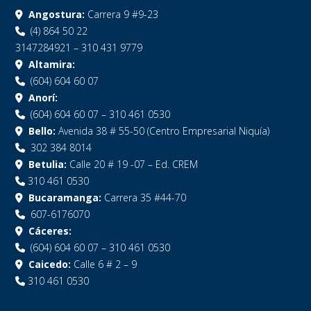
Angostura:
Carrera 9 #9-23
(4) 864 50 22
3147284921 – 310 431 9779
Altamira:
(604) 604 60 07
Anorí:
(604) 604 60 07 – 310 461 0530
Bello:
Avenida 38 # 55-50 (Centro Empresarial Niquía)
302 384 8014
Betulia:
Calle 20 # 19 -07 – Ed. CREM
310 461 0530
Bucaramanga:
Carrera 35 #44-70
607-6176070
Cáceres:
(604) 604 60 07 – 310 461 0530
Caicedo:
Calle 6 # 2 – 9
310 461 0530