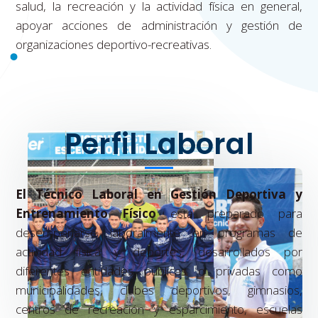
salud, la recreación y la actividad física en general,
apoyar acciones de administración y gestión de
organizaciones deportivo-recreativas.
Perfil Laboral
El Técnico Laboral en Gestión Deportiva y
Entrenamiento Físico
está preparado para
desempeñarse laboralmente en programas de
actividad física y deportes, desarrollados por
diferentes entidades públicas o privadas como
municipalidades, clubes deportivos, gimnasios,
centros de recreación y esparcimiento, escuelas