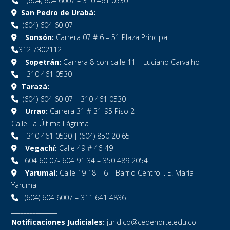
(604) 604 6007 – 310 461 0530
San Pedro de Urabá:
(604) 604 60 07
Sonsón:
Carrera 07 # 6 – 51 Plaza Principal
312 7302112
Sopetrán:
Carrera 8 con calle 11 – Luciano Carvalho
310 461 0530
Tarazá:
(604) 604 60 07 – 310 461 0530
Urrao:
Carrera 31 # 31-95 Piso 2
Calle La Última Lágrima
310 461 0530 | (604) 850 20 65
Vegachí:
Calle 49 # 46-49
604 60 07- 604 91 34 – 350 489 2054
Yarumal:
Calle 19 18 – 6 – Barrio Centro I. E. María
Yarumal
(604) 604 6007 – 311 641 4836
_______________
Notificaciones Judiciales:
juridico@cedenorte.edu.co