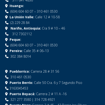
311 641 4836
Ituango:
(604) 604 60 07 – 310 461 0530
La Unión Valle:
Calle 12 # 10-58
(2) 229 28 84
Nariño, Antioquia:
Cra 9 # 10 – 46
312 7302112
Peque:
(604) 604 60 07 – 310 461 0530
Pereira:
Calle 35 # 06–13
302 384 8014
Pueblorrico:
Carrera 28 # 31 56
310 461 0530
Puerto Berrío:
Calle 50 Cra. 6 y 7 Segundo Piso
3163045453
Puerto Boyacá:
Carrera 2 # 11 A -16
321 277 3580 | 314 728 4921