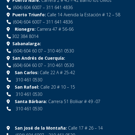
Puerto Nare:
Carrera 2 # 45 – 42 Barrio los Olivos
(604) 604 6007 – 311 641 4836
Puerto Triunfo:
Calle 14 Avenida la Estación # 12 – 58
(604) 604 6007 – 311 641 4836
Rionegro:
Carrera 47 # 56-66
302 384 8014
Sabanalarga:
(604) 604 60 07 – 310 461 0530
San Andrés de Cuerquía:
(604) 604 60 07 – 310 461 0530
San Carlos:
Calle 22 A # 25-42
310 461 0530
San Rafael:
Calle 20 # 10 – 15
310 461 0530
Santa Bárbara:
Carrera 51 Bolívar # 49 -07
310 461 0530
San José de la Montaña:
Calle 17 # 26 – 14