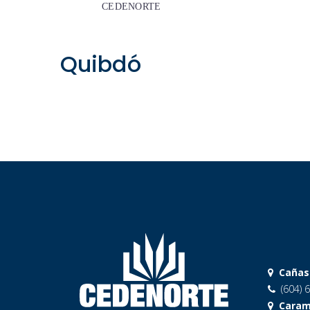
CEDENORTE
Quibdó
Cañas
(604) 6
Caram