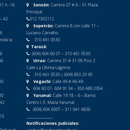
11 A -16
Sonsón:
Carrera 07 # 6 – 51 Plaza
1
Principal
 – 42
312 7302112
Sopetrán:
Carrera 8 con calle 11 –
6
Luciano Carvalho
nida la
310 461 0530
Tarazá:
6
(604) 604 60 07 – 310 461 0530
66
Urrao:
Carrera 31 # 31-95 Piso 2
Calle La Última Lágrima
310 461 0530 | (604) 850 20 65
30
Vegachí:
Calle 49 # 46-49
604 60 07- 604 91 34 – 350 489 2054
30
Yarumal:
Calle 19 18 – 6 – Barrio
-42
Centro I. E. María Yarumal
(604) 604 6007 – 311 641 4836
 15
_______________
Notificaciones Judiciales: