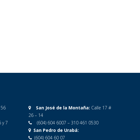
 56
San José de la Montaña:
Calle 17 #
26 – 14
6 y 7
(604) 604 6007 – 310 461 0530
San Pedro de Urabá:
(604) 604 60 07