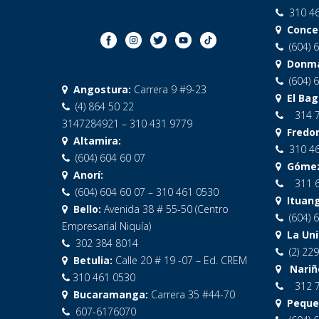
310 46
Concep
(604) 6
Donma
(604) 6
Angostura:
Carrera 9 #9-23
El Bag
(4) 864 50 22
314 
3147284921 – 310 431 9779
Fredon
Altamira:
310 46
(604) 604 60 07
Gómez 
Anorí:
311 
(604) 604 60 07 – 310 461 0530
Ituang
Bello:
Avenida 38 # 55-50 (Centro
(604) 6
Empresarial Niquía)
La Unió
302 384 8014
(2) 229
Betulia:
Calle 20 # 19 -07 – Ed. CREM
Nariño
310 461 0530
312 
Bucaramanga:
Carrera 35 #44-70
Peque
607-6176070