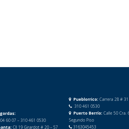
Pueblorrico:
Carrera 28 # 31
310 461 0530
Puerto Berrío:
Calle 50 Cra. 
gordas:
Segundo Piso
04 60 07 – 310 461 0530
3163045453
anta:
Cll 19 Girardot # 20 – 57