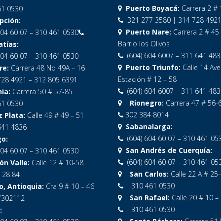
Puerto Boyacá:
Carrera 2 # 
1 0530
321 277 3580 | 314 728 492
ción:
Puerto Nare:
Carrera 2 # 45
04 60 07 – 310 461 0530
Barrio los Olivos
tías:
(604) 604 6007 – 311 641 483
04 60 07 – 310 461 0530
Puerto Triunfo:
Calle 14 Ave
re:
Carrera 48 No 49A – 16
Estación # 12 – 58
728 4921 – 312 805 6391
(604) 604 6007 – 311 641 483
ia:
Carrera 50 # 57-85
Rionegro:
Carrera 47 # 56-
1 0530
302 384 8014
Plata:
Calle 49 # 49 – 51
Sabanalarga:
641 4836
(604) 604 60 07 – 310 461 05
o:
San Andrés de Cuerquía:
04 60 07 – 310 461 0530
(604) 604 60 07 – 310 461 05
n Valle:
Calle 12 # 10-58
San Carlos:
Calle 22 A # 25
 28 84
310 461 0530
, Antioquia:
Cra 9 # 10 – 46
San Rafael:
Calle 20 # 10 –
7302112
310 461 0530
: