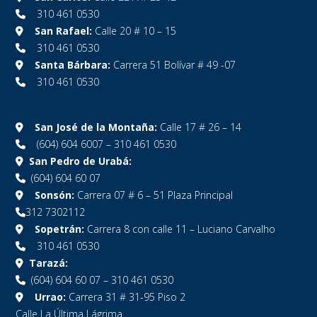
310 461 0530
San Rafael:
Calle 20 # 10 – 15
310 461 0530
Santa Bárbara:
Carrera 51 Bolívar # 49 -07
310 461 0530
San José de la Montaña:
Calle 17 # 26 – 14
(604) 604 6007 – 310 461 0530
San Pedro de Urabá:
(604) 604 60 07
Sonsón:
Carrera 07 # 6 – 51 Plaza Principal
312 7302112
Sopetrán:
Carrera 8 con calle 11 – Luciano Carvalho
310 461 0530
Tarazá:
(604) 604 60 07 – 310 461 0530
Urrao:
Carrera 31 # 31-95 Piso 2
Calle La Última Lágrima