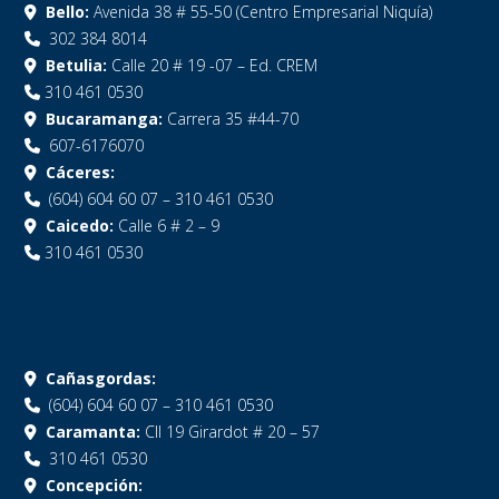
Bello:
Avenida 38 # 55-50 (Centro Empresarial Niquía)
302 384 8014
Betulia:
Calle 20 # 19 -07 – Ed. CREM
310 461 0530
Bucaramanga:
Carrera 35 #44-70
607-6176070
Cáceres:
(604) 604 60 07 – 310 461 0530
Caicedo:
Calle 6 # 2 – 9
310 461 0530
Cañasgordas:
(604) 604 60 07 – 310 461 0530
Caramanta:
Cll 19 Girardot # 20 – 57
310 461 0530
Concepción: