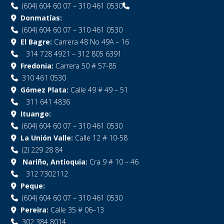
(604) 604 60 07 – 310 461 0530
Donmatías:
(604) 604 60 07 – 310 461 0530
El Bagre:
Carrera 48 No 49A – 16
314 728 4921 – 312 805 6391
Fredonia:
Carrera 50 # 57-85
310 461 0530
Gómez Plata:
Calle 49 # 49 – 51
311 641 4836
Ituango:
(604) 604 60 07 – 310 461 0530
La Unión Valle:
Calle 12 # 10-58
(2) 229 28 84
Nariño, Antioquia:
Cra 9 # 10 – 46
312 7302112
Peque:
(604) 604 60 07 – 310 461 0530
Pereira:
Calle 35 # 06–13
302 384 8014