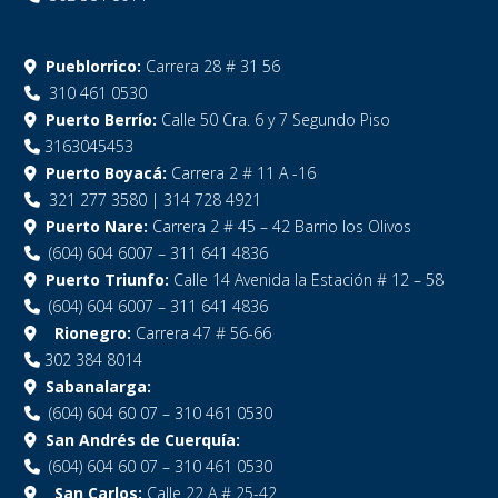
Pueblorrico:
Carrera 28 # 31 56
310 461 0530
Puerto Berrío:
Calle 50 Cra. 6 y 7 Segundo Piso
3163045453
Puerto Boyacá:
Carrera 2 # 11 A -16
321 277 3580 | 314 728 4921
Puerto Nare:
Carrera 2 # 45 – 42 Barrio los Olivos
(604) 604 6007 – 311 641 4836
Puerto Triunfo:
Calle 14 Avenida la Estación # 12 – 58
(604) 604 6007 – 311 641 4836
Rionegro:
Carrera 47 # 56-66
302 384 8014
Sabanalarga:
(604) 604 60 07 – 310 461 0530
San Andrés de Cuerquía:
(604) 604 60 07 – 310 461 0530
San Carlos:
Calle 22 A # 25-42