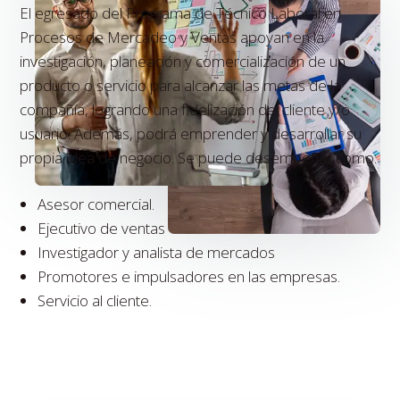
El egresado del Programa de Técnico Laboral en
Procesos de Mercadeo y Ventas apoyan en la
investigación, planeación y comercialización de un
producto o servicio para alcanzar las metas de la
compañía, logrando una fidelización del cliente y/o
usuario. Además, podrá emprender y desarrollar su
propia idea de negocio. Se puede desempeñar como:
Asesor comercial.
Ejecutivo de ventas
Investigador y analista de mercados
Promotores e impulsadores en las empresas.
Servicio al cliente.