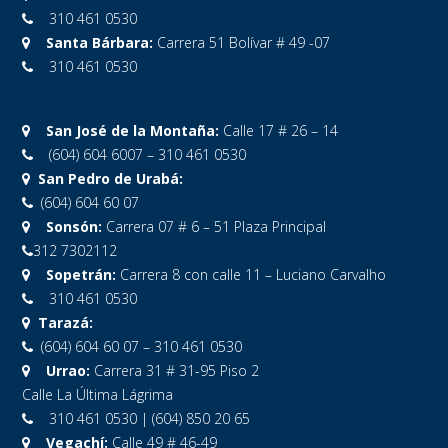
310 461 0530
Santa Bárbara:
Carrera 51 Bolívar # 49 -07
310 461 0530
San José de la Montaña:
Calle 17 # 26 – 14
(604) 604 6007 – 310 461 0530
San Pedro de Urabá:
(604) 604 60 07
Sonsón:
Carrera 07 # 6 – 51 Plaza Principal
312 7302112
Sopetrán:
Carrera 8 con calle 11 – Luciano Carvalho
310 461 0530
Tarazá:
(604) 604 60 07 – 310 461 0530
Urrao:
Carrera 31 # 31-95 Piso 2
Calle La Última Lágrima
310 461 0530 | (604) 850 20 65
Vegachí:
Calle 49 # 46-49