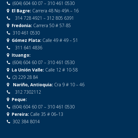
(604) 604 60 07 – 310 461 0530
El Bagre:
Carrera 48 No 49A – 16
314 728 4921 – 312 805 6391
Fredonia:
Carrera 50 # 57-85
310 461 0530
Gómez Plata:
Calle 49 # 49 – 51
311 641 4836
Ituango:
(604) 604 60 07 – 310 461 0530
La Unión Valle:
Calle 12 # 10-58
(2) 229 28 84
Nariño, Antioquia:
Cra 9 # 10 – 46
312 7302112
Peque:
(604) 604 60 07 – 310 461 0530
Pereira:
Calle 35 # 06–13
302 384 8014