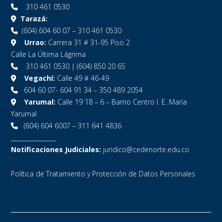
310 461 0530
Tarazá:
(604) 604 60 07 – 310 461 0530
Urrao:
Carrera 31 # 31-95 Piso 2
Calle La Última Lágrima
310 461 0530 | (604) 850 20 65
Vegachí:
Calle 49 # 46-49
604 60 07- 604 91 34 – 350 489 2054
Yarumal:
Calle 19 18 – 6 – Barrio Centro I. E. María
Yarumal
(604) 604 6007 – 311 641 4836
_______________
Notificaciones Judiciales:
juridico@cedenorte.edu.co
Política de Tratamiento y Protección de Datos Personales