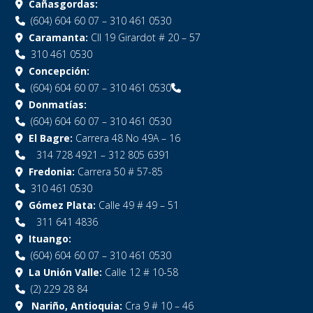
Cañasgordas:
(604) 604 60 07 – 310 461 0530
Caramanta:
Cll 19 Girardot # 20 – 57
310 461 0530
Concepción:
(604) 604 60 07 – 310 461 0530
Donmatías:
(604) 604 60 07 – 310 461 0530
El Bagre:
Carrera 48 No 49A – 16
314 728 4921 – 312 805 6391
Fredonia:
Carrera 50 # 57-85
310 461 0530
Gómez Plata:
Calle 49 # 49 – 51
311 641 4836
Ituango:
(604) 604 60 07 – 310 461 0530
La Unión Valle:
Calle 12 # 10-58
(2) 229 28 84
Nariño, Antioquia:
Cra 9 # 10 – 46