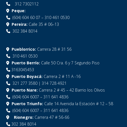
312 7302112
Peque:
(604) 604 60 07 – 310 461 0530
Pereira:
Calle 35 # 06–13
302 384 8014
Pueblorrico:
Carrera 28 # 31 56
310 461 0530
Puerto Berrío:
Calle 50 Cra. 6 y 7 Segundo Piso
3163045453
Puerto Boyacá:
Carrera 2 # 11 A -16
321 277 3580 | 314 728 4921
Puerto Nare:
Carrera 2 # 45 – 42 Barrio los Olivos
(604) 604 6007 – 311 641 4836
Puerto Triunfo:
Calle 14 Avenida la Estación # 12 – 58
(604) 604 6007 – 311 641 4836
Rionegro:
Carrera 47 # 56-66
302 384 8014