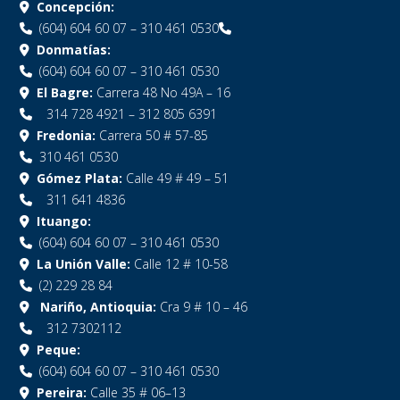
Concepción:
(604) 604 60 07 – 310 461 0530
Donmatías:
(604) 604 60 07 – 310 461 0530
El Bagre:
Carrera 48 No 49A – 16
314 728 4921 – 312 805 6391
Fredonia:
Carrera 50 # 57-85
310 461 0530
Gómez Plata:
Calle 49 # 49 – 51
311 641 4836
Ituango:
(604) 604 60 07 – 310 461 0530
La Unión Valle:
Calle 12 # 10-58
(2) 229 28 84
Nariño, Antioquia:
Cra 9 # 10 – 46
312 7302112
Peque:
(604) 604 60 07 – 310 461 0530
Pereira:
Calle 35 # 06–13