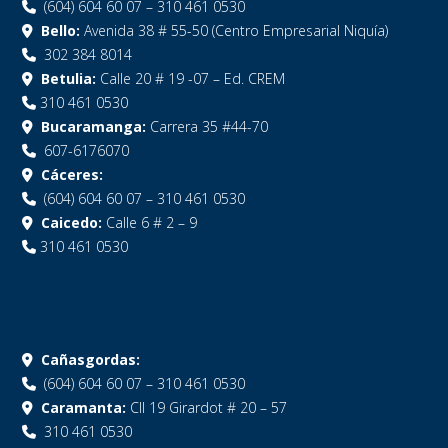
(604) 604 60 07 – 310 461 0530
Bello:
Avenida 38 # 55-50 (Centro Empresarial Niquía)
302 384 8014
Betulia:
Calle 20 # 19 -07 – Ed. CREM
310 461 0530
Bucaramanga:
Carrera 35 #44-70
607-6176070
Cáceres:
(604) 604 60 07 – 310 461 0530
Caicedo:
Calle 6 # 2 – 9
310 461 0530
Cañasgordas:
(604) 604 60 07 – 310 461 0530
Caramanta:
Cll 19 Girardot # 20 – 57
310 461 0530