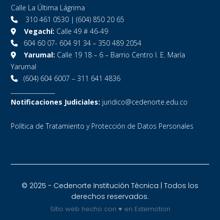
Calle La Última Lágrima
310 461 0530 | (604) 850 20 65
Vegachí:
Calle 49 # 46-49
604 60 07- 604 91 34 – 350 489 2054
Yarumal:
Calle 19 18 – 6 – Barrio Centro I. E. María
Yarumal
(604) 604 6007 – 311 641 4836
_______________
Notificaciones Judiciales:
juridico@cedenorte.edu.co
Política de Tratamiento y Protección de Datos Personales
© 2025 - Cedenorte Institución Técnica | Todos los
derechos reservados.
Sitio web hecho con ♥ en Estemotion