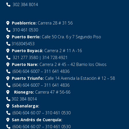
302 384 8014
Pueblorrico:
Carrera 28 # 31 56
310 461 0530
Puerto Berrío:
Calle 50 Cra. 6 y 7 Segundo Piso
3163045453
Puerto Boyacá:
Carrera 2 # 11 A -16
321 277 3580 | 314 728 4921
Puerto Nare:
Carrera 2 # 45 – 42 Barrio los Olivos
(604) 604 6007 – 311 641 4836
Puerto Triunfo:
Calle 14 Avenida la Estación # 12 – 58
(604) 604 6007 – 311 641 4836
Rionegro:
Carrera 47 # 56-66
302 384 8014
Sabanalarga:
(604) 604 60 07 – 310 461 0530
San Andrés de Cuerquía:
(604) 604 60 07 – 310 461 0530