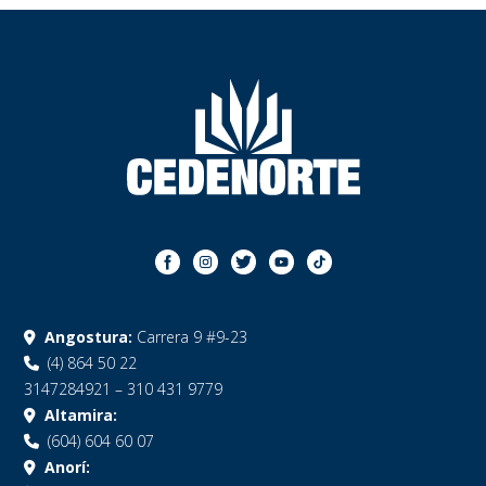
Angostura:
Carrera 9 #9-23
(4) 864 50 22
3147284921 – 310 431 9779
Altamira:
(604) 604 60 07
Anorí: