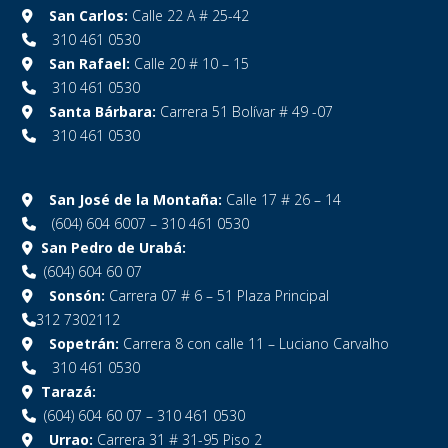
San Carlos:
Calle 22 A # 25-42
310 461 0530
San Rafael:
Calle 20 # 10 – 15
310 461 0530
Santa Bárbara:
Carrera 51 Bolívar # 49 -07
310 461 0530
San José de la Montaña:
Calle 17 # 26 – 14
(604) 604 6007 – 310 461 0530
San Pedro de Urabá:
(604) 604 60 07
Sonsón:
Carrera 07 # 6 – 51 Plaza Principal
312 7302112
Sopetrán:
Carrera 8 con calle 11 – Luciano Carvalho
310 461 0530
Tarazá:
(604) 604 60 07 – 310 461 0530
Urrao:
Carrera 31 # 31-95 Piso 2