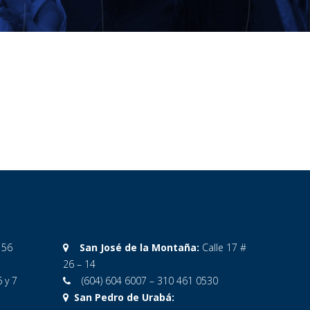
 56
San José de la Montaña:
Calle 17 #
26 – 14
6 y 7
(604) 604 6007 – 310 461 0530
San Pedro de Urabá: