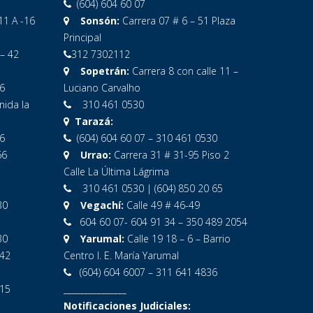
(604) 604 60 07
11 A -16
Sonsón:
Carrera 07 # 6 – 51 Plaza
1
Principal
 – 42
312 7302112
Sopetrán:
Carrera 8 con calle 11 –
6
Luciano Carvalho
nida la
310 461 0530
Tarazá:
6
(604) 604 60 07 – 310 461 0530
66
Urrao:
Carrera 31 # 31-95 Piso 2
Calle La Última Lágrima
310 461 0530 | (604) 850 20 65
30
Vegachí:
Calle 49 # 46-49
604 60 07- 604 91 34 – 350 489 2054
30
Yarumal:
Calle 19 18 – 6 – Barrio
-42
Centro I. E. María Yarumal
(604) 604 6007 – 311 641 4836
 15
_______________
Notificaciones Judiciales: