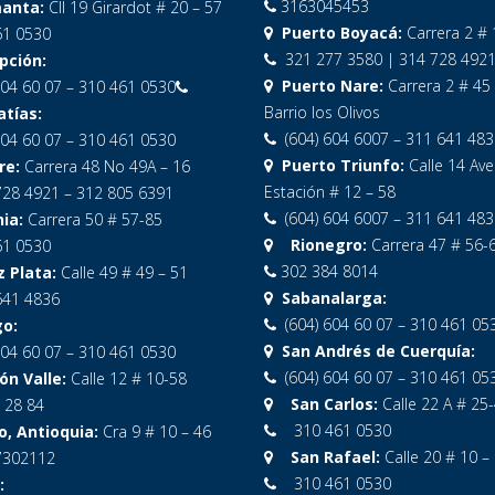
3163045453
anta:
Cll 19 Girardot # 20 – 57
Puerto Boyacá:
Carrera 2 # 
1 0530
321 277 3580 | 314 728 492
ción:
Puerto Nare:
Carrera 2 # 45
04 60 07 – 310 461 0530
Barrio los Olivos
tías:
(604) 604 6007 – 311 641 483
04 60 07 – 310 461 0530
Puerto Triunfo:
Calle 14 Ave
re:
Carrera 48 No 49A – 16
Estación # 12 – 58
728 4921 – 312 805 6391
(604) 604 6007 – 311 641 483
ia:
Carrera 50 # 57-85
Rionegro:
Carrera 47 # 56-
1 0530
302 384 8014
Plata:
Calle 49 # 49 – 51
Sabanalarga:
641 4836
(604) 604 60 07 – 310 461 05
o:
San Andrés de Cuerquía:
04 60 07 – 310 461 0530
(604) 604 60 07 – 310 461 05
n Valle:
Calle 12 # 10-58
San Carlos:
Calle 22 A # 25
 28 84
310 461 0530
, Antioquia:
Cra 9 # 10 – 46
San Rafael:
Calle 20 # 10 –
7302112
310 461 0530
: