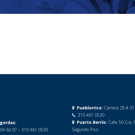
Pueblorrico:
Carrera 28 # 31
310 461 0530
Puerto Berrío:
Calle 50 Cra. 
gordas:
Segundo Piso
04 60 07 – 310 461 0530