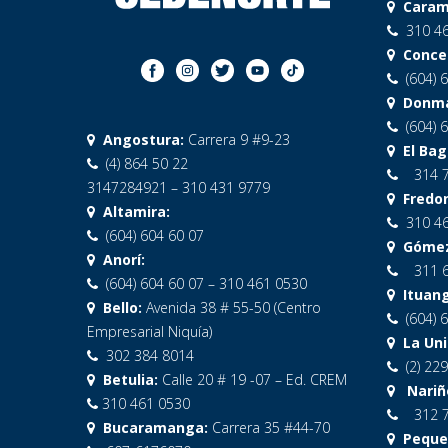
Caram
310 46
Concep
(604) 6
Donma
(604) 6
Angostura:
Carrera 9 #9-23
El Bag
(4) 864 50 22
314 
3147284921 – 310 431 9779
Fredon
Altamira:
310 46
(604) 604 60 07
Gómez 
Anorí:
311 
(604) 604 60 07 – 310 461 0530
Ituang
Bello:
Avenida 38 # 55-50 (Centro
(604) 6
Empresarial Niquía)
La Unió
302 384 8014
(2) 229
Betulia:
Calle 20 # 19 -07 – Ed. CREM
Nariño
310 461 0530
312 
Bucaramanga:
Carrera 35 #44-70
Peque