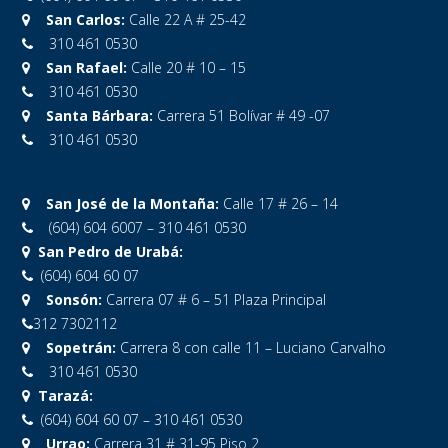
San Carlos:
Calle 22 A # 25-42
310 461 0530
San Rafael:
Calle 20 # 10 – 15
310 461 0530
Santa Bárbara:
Carrera 51 Bolívar # 49 -07
310 461 0530
San José de la Montaña:
Calle 17 # 26 – 14
(604) 604 6007 – 310 461 0530
San Pedro de Urabá:
(604) 604 60 07
Sonsón:
Carrera 07 # 6 – 51 Plaza Principal
312 7302112
Sopetrán:
Carrera 8 con calle 11 – Luciano Carvalho
310 461 0530
Tarazá:
(604) 604 60 07 – 310 461 0530
Urrao:
Carrera 31 # 31-95 Piso 2