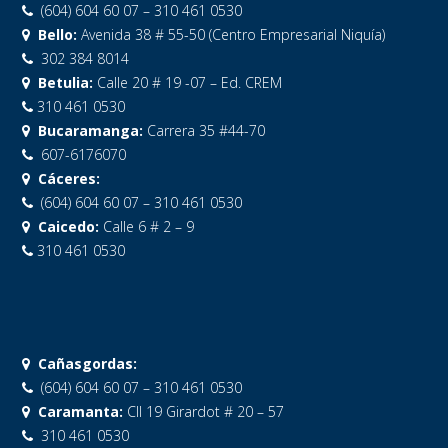
(604) 604 60 07 – 310 461 0530
Bello:
Avenida 38 # 55-50 (Centro Empresarial Niquía)
302 384 8014
Betulia:
Calle 20 # 19 -07 – Ed. CREM
310 461 0530
Bucaramanga:
Carrera 35 #44-70
607-6176070
Cáceres:
(604) 604 60 07 – 310 461 0530
Caicedo:
Calle 6 # 2 – 9
310 461 0530
Cañasgordas:
(604) 604 60 07 – 310 461 0530
Caramanta:
Cll 19 Girardot # 20 – 57
310 461 0530