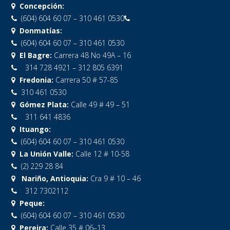
Concepción:
(604) 604 60 07 – 310 461 0530
Donmatías:
(604) 604 60 07 – 310 461 0530
El Bagre:
Carrera 48 No 49A – 16
314 728 4921 – 312 805 6391
Fredonia:
Carrera 50 # 57-85
310 461 0530
Gómez Plata:
Calle 49 # 49 – 51
311 641 4836
Ituango:
(604) 604 60 07 – 310 461 0530
La Unión Valle:
Calle 12 # 10-58
(2) 229 28 84
Nariño, Antioquia:
Cra 9 # 10 – 46
312 7302112
Peque:
(604) 604 60 07 – 310 461 0530
Pereira:
Calle 35 # 06–13