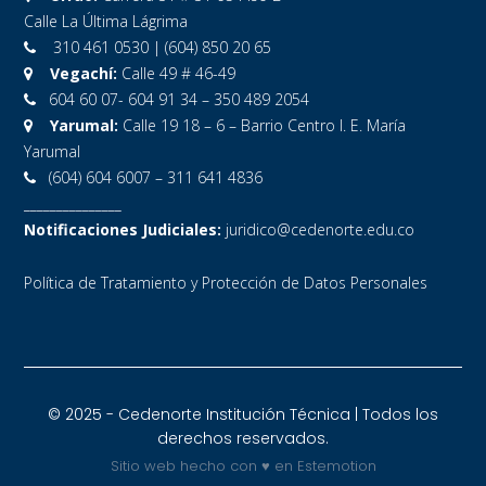
Calle La Última Lágrima
310 461 0530 | (604) 850 20 65
Vegachí:
Calle 49 # 46-49
604 60 07- 604 91 34 – 350 489 2054
Yarumal:
Calle 19 18 – 6 – Barrio Centro I. E. María
Yarumal
(604) 604 6007 – 311 641 4836
_______________
Notificaciones Judiciales:
juridico@cedenorte.edu.co
Política de Tratamiento y Protección de Datos Personales
© 2025 - Cedenorte Institución Técnica | Todos los
derechos reservados.
Sitio web hecho con ♥ en Estemotion